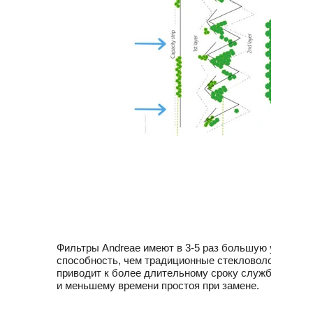
Отправить
запрос
Контакты
Центр
загрузок
Новости
Служба
поддержки
Техническая
информация
Пользовательское
соглашение
Фильтры Andreae имеют в 3-5 раз большую удержи
способность, чем традиционные стекловолокнистые
Политика
приводит к более длительному сроку службы, сокр
конфиденциальности
и меньшему времени простоя при замене.
Главная