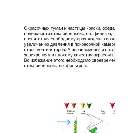
НАПОЛЬНЫЕ
РЕГУЛЯТОРЫ
МЕМБРАННЫЕ
ДАВЛЕНИЯ
НАСОСЫ
ФИЛЬТРЫ
МАТЕРИАЛА
И
ПОТОЛОЧНЫЕ
АГРЕГАТЫ
ВИСКОЗИМЕТРЫ
Окрасочных туман и частицы краски, оседающие на
ФИЛЬТРУЮЩИЕ
поверхности стекловолокнистого фильтра, быстро з
АКСЕССУАРЫ
МАТЕРИАЛЫ
препятствуя свободному прохождению воздуха, что 
И
ДЛЯ
увеличению давления в покрасочной камере и быст
КОМПЛЕКТУЮЩИЕ
строя вентиляторов. А неравномерный поток воздух
ПРИТОЧНО-
завихрениям и плохому качеству окрасочных работ.
ВЫТЯЖНОЙ
Во избежание этого необходимо своевременно прои
ВЕНТИЛЯЦИИ
КОАГУЛЯНТЫ
стекловолокнистых фильтров.
И
ОЧИЩАЮЩИЕ
СРЕДСТВА
Как
сделать
заказ?
Способы
оплаты
Доставка