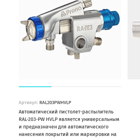
НАПОЛЬНЫЕ
РЕГУЛЯТОРЫ
МЕМБРАННЫЕ
ДАВЛЕНИЯ
НАСОСЫ
ФИЛЬТРЫ
МАТЕРИАЛА
И
ПОТОЛОЧНЫЕ
АГРЕГАТЫ
ВИСКОЗИМЕТРЫ
ФИЛЬТРУЮЩИЕ
АКСЕССУАРЫ
МАТЕРИАЛЫ
И
ДЛЯ
КОМПЛЕКТУЮЩИЕ
ПРИТОЧНО-
ВЫТЯЖНОЙ
ВЕНТИЛЯЦИИ
КОАГУЛЯНТЫ
И
ОЧИЩАЮЩИЕ
СРЕДСТВА
Как
Артикул:
RAL203PWHVLP
сделать
Автоматический пистолет-распылитель
заказ?
RAL-203-PW HVLP является универсальным
Способы
и предназначен для автоматического
оплаты
нанесения покрытий или маркировки на
Доставка