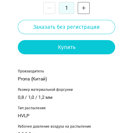
−
+
Назад
Заказать без регистрации
Вход
Купить
в
кабинет
Производитель
Логин
или
Prona (Китай)
e-
mail:
Размер материальной форсунки
0,8 / 1,0 / 1,2 мм
Тип распыления
Пароль:
HVLP
Рабочее давление воздуха на распыление