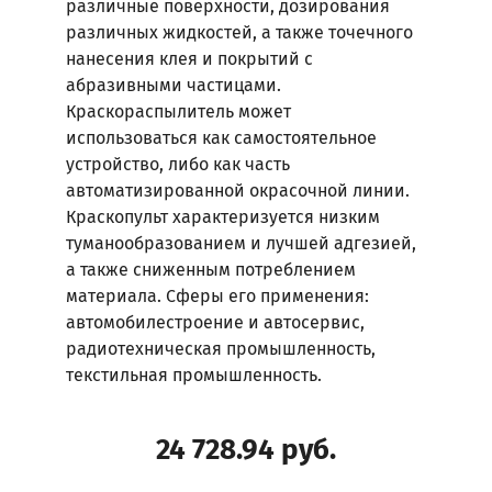
различные поверхности, дозирования
Отправить
различных жидкостей, а также точечного
запрос
нанесения клея и покрытий с
абразивными частицами.
Контакты
Краскораспылитель может
Центр
использоваться как самостоятельное
загрузок
устройство, либо как часть
автоматизированной окрасочной линии.
Новости
Краскопульт характеризуется низким
туманообразованием и лучшей адгезией,
Служба
а также сниженным потреблением
поддержки
материала. Сферы его применения:
Техническая
автомобилестроение и автосервис,
информация
радиотехническая промышленность,
Пользовательское
текстильная промышленность.
соглашение
Политика
конфиденциальности
24 728.94
руб.
Главная