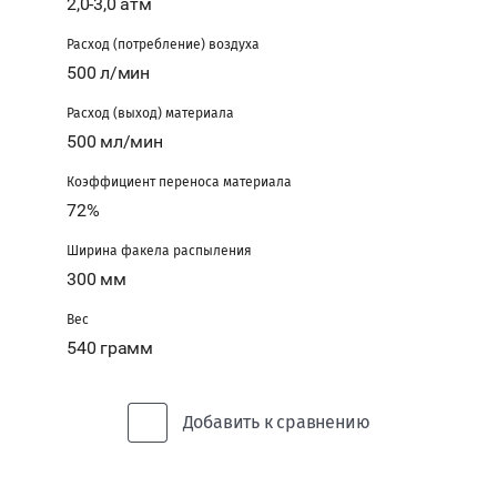
2,0-3,0 атм
Забыли
пароль?
Расход (потребление) воздуха
500 л/мин
Войти
Расход (выход) материала
500 мл/мин
Регистрация
Коэффициент переноса материала
72%
Ширина факела распыления
300 мм
Вес
540 грамм
Добавить к сравнению