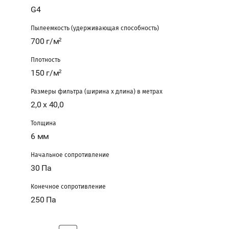
G4
Пылеемкость (удерживающая способность)
Назад
700 г/м²
Плотность
150 г/м²
Вход
в
Размеры фильтра (ширина х длина) в метрах
кабинет
2,0 x 40,0
Логин
Толщина
или
6 мм
e-
mail:
Начальное сопротивление
30 Па
Конечное сопротивление
Пароль:
250 Па