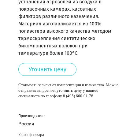
устранения аэрозолей из воздуха в
Отправить
покрасочных камерах, кассетных
запрос
фильтров различного назначения.
Материал изготавливается из 100%
Контакты
полиэстера высокого качества методом
Центр
термоскрепления синтетических
загрузок
бикомпонентных волокон при
температуре более 100°С.
Новости
Уточнить цену
Служба
поддержки
Техническая
Стоимость зависит от комплектации и количества. Можно
отправить запрос или уточнить цену у нашего
информация
специалиста по телефону 8 (495) 660-01-78
Пользовательское
соглашение
Производитель
Политика
конфиденциальности
Россия
Главная
Класс фильтра