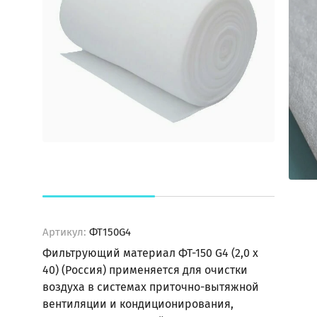
НАПОЛЬНЫЕ
РЕГУЛЯТОРЫ
МЕМБРАННЫЕ
ДАВЛЕНИЯ
НАСОСЫ
ФИЛЬТРЫ
МАТЕРИАЛА
И
ПОТОЛОЧНЫЕ
АГРЕГАТЫ
ВИСКОЗИМЕТРЫ
ФИЛЬТРУЮЩИЕ
АКСЕССУАРЫ
МАТЕРИАЛЫ
И
ДЛЯ
КОМПЛЕКТУЮЩИЕ
ПРИТОЧНО-
ВЫТЯЖНОЙ
ВЕНТИЛЯЦИИ
КОАГУЛЯНТЫ
И
ОЧИЩАЮЩИЕ
СРЕДСТВА
Как
Артикул:
ФТ150G4
сделать
Фильтрующий материал ФТ-150 G4 (2,0 х
заказ?
40) (Россия) применяется для очистки
Способы
воздуха в системах приточно-вытяжной
оплаты
вентиляции и кондиционирования,
Доставка